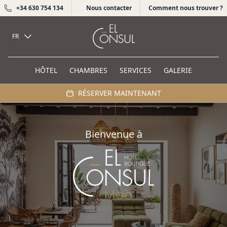
+34 630 754 134
Nous contacter
Comment nous trouver ?
El Cónsul Maó
FR
HÔTEL
CHAMBRES
SERVICES
GALERIE
RÉSERVER MAINTENANT
Bienvenue à
El Cónsul Maó